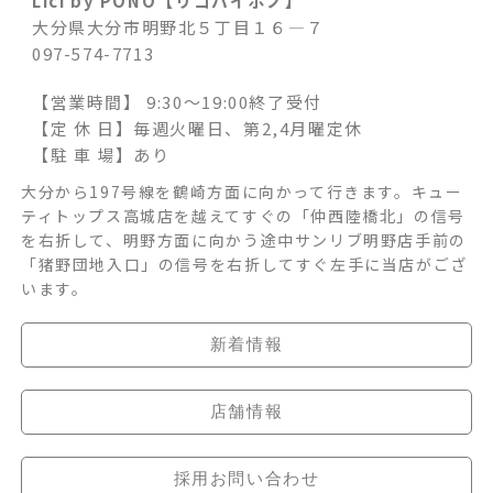
Lici by PONO【リコバイポノ】
大分県大分市明野北５丁目１６―７
097-574-7713
【営業時間】 9:30～19:00終了受付
【定 休 日】毎週火曜日、第2,4月曜定休
【駐 車 場】
あり
大分から197号線を鶴崎方面に向かって行きます。キュー
ティトップス高城店を越えてすぐの「仲西陸橋北」の信号
を右折して、明野方面に向かう途中サンリブ明野店手前の
「猪野団地入口」の信号を右折してすぐ左手に当店がござ
います。
新着情報
店舗情報
採用お問い合わせ