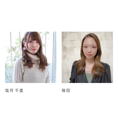
塩月 千里
篠田